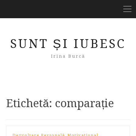
SUNT ȘI IUBESC
Irina Burcă
Etichetă:
comparație
,
Dezvoltare Personală
Motivațional