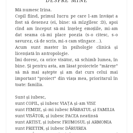
DESPRE MINE
Mă numesc Irina.
Copil fiind, primul lucru pe care l-am învățat a
fost să desenez (ei, bine: să mîzgîlesc :D), apoi
cînd am început să-mi înțeleg emoțiile, mi-am
dat seama că-mi place poezia (s-o citesc, s-o
savurez, că de scris, mi-s cam stîngace…).
Acum sunt master în psihologie clinică și
licențiată în antropologie.
Îmi doresc, ca orice visător, să schimb lumea, în
bine. Și pentru asta, am lăsat proiectele ”mărețe”
să mă mai aștepte și am dat curs celui mai
important ”proiect” din viața mea, prioritarul în
toate: familia.
Sunt și iubesc,
sunt COPIL, și iubesc VIAȚA și-am VISE
sunt FEMEIE, și-mi iubesc BĂRBATUL și FAMILIA
sunt VISĂTOR, și iubesc PACEA neatinsă
sunt ARTIST, și iubesc FRUMOSUL și ARMONIA
sunt PRIETEN, și iubesc DĂRUIREA