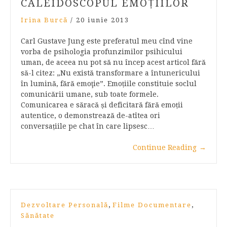
CALEIDOSCOPUL EMOȚIILOR
Irina Burcă
/
20 iunie 2013
Carl Gustave Jung este preferatul meu cînd vine
vorba de psihologia profunzimilor psihicului
uman, de aceea nu pot să nu încep acest articol fără
să-l citez: „Nu există transformare a întunericului
în lumină, fără emoţie”. Emoțiile constituie soclul
comunicării umane, sub toate formele.
Comunicarea e săracă și deficitară fără emoții
autentice, o demonstrează de-atîtea ori
conversațiile pe chat în care lipsesc…
Continue Reading
→
,
,
Dezvoltare Personală
Filme Documentare
Sănătate