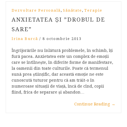
,
,
Dezvoltare Personală
Sănătate
Terapie
ANXIETATEA ȘI ”DROBUL DE
SARE”
Irina Burcă
/
8 octombrie 2013
Îngrijorările nu înlătură problemele, în schimb, îți
fură pacea. Anxietatea este un complex de emoții
care se întîlnește, în diferite forme de manifestare,
la oamenii din toate culturile. Poate că termenul
sună prea științific, dar această emoție ne este
cunoscută tuturor pentru că am trăit-o în
numeroase situații de viață, încă de cînd, copii
fiind, frica de separare și abandon…
Continue Reading
→