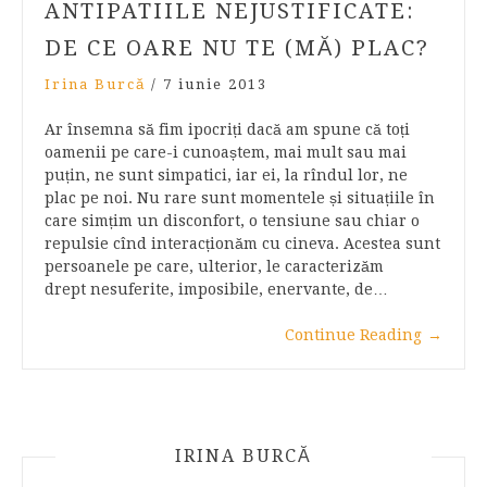
ANTIPATIILE NEJUSTIFICATE:
DE CE OARE NU TE (MĂ) PLAC?
Irina Burcă
/
7 iunie 2013
Ar însemna să fim ipocriți dacă am spune că toți
oamenii pe care-i cunoaștem, mai mult sau mai
puțin, ne sunt simpatici, iar ei, la rîndul lor, ne
plac pe noi. Nu rare sunt momentele și situațiile în
care simțim un disconfort, o tensiune sau chiar o
repulsie cînd interacționăm cu cineva. Acestea sunt
persoanele pe care, ulterior, le caracterizăm
drept nesuferite, imposibile, enervante, de…
Continue Reading
→
IRINA BURCĂ