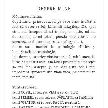
DESPRE MINE
Mă numesc Irina.
Copil fiind, primul lucru pe care l-am învățat a
fost să desenez (ei, bine: să mîzgîlesc :D), apoi
cînd am început să-mi înțeleg emoțiile, mi-am
dat seama că-mi place poezia (s-o citesc, s-o
savurez, că de scris, mi-s cam stîngace…).
Acum sunt master în psihologie clinică și
licențiată în antropologie.
Îmi doresc, ca orice visător, să schimb lumea, în
bine. Și pentru asta, am lăsat proiectele ”mărețe”
să mă mai aștepte și am dat curs celui mai
important ”proiect” din viața mea, prioritarul în
toate: familia.
Sunt și iubesc,
sunt COPIL, și iubesc VIAȚA și-am VISE
sunt FEMEIE, și-mi iubesc BĂRBATUL și FAMILIA
sunt VISĂTOR, și iubesc PACEA neatinsă
sunt ARTIST, și iubesc FRUMOSUL și ARMONIA