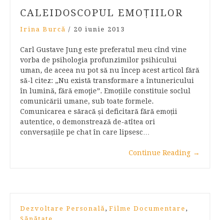
CALEIDOSCOPUL EMOȚIILOR
Irina Burcă
/
20 iunie 2013
Carl Gustave Jung este preferatul meu cînd vine
vorba de psihologia profunzimilor psihicului
uman, de aceea nu pot să nu încep acest articol fără
să-l citez: „Nu există transformare a întunericului
în lumină, fără emoţie”. Emoțiile constituie soclul
comunicării umane, sub toate formele.
Comunicarea e săracă și deficitară fără emoții
autentice, o demonstrează de-atîtea ori
conversațiile pe chat în care lipsesc…
Continue Reading
→
,
,
Dezvoltare Personală
Filme Documentare
Sănătate