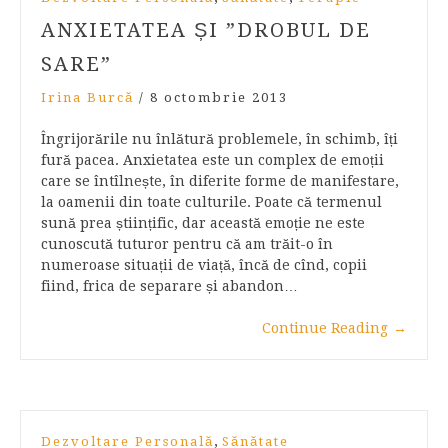
ANXIETATEA ȘI ”DROBUL DE
SARE”
Irina Burcă
/
8 octombrie 2013
Îngrijorările nu înlătură problemele, în schimb, îți
fură pacea. Anxietatea este un complex de emoții
care se întîlnește, în diferite forme de manifestare,
la oamenii din toate culturile. Poate că termenul
sună prea științific, dar această emoție ne este
cunoscută tuturor pentru că am trăit-o în
numeroase situații de viață, încă de cînd, copii
fiind, frica de separare și abandon…
Continue Reading
→
,
Dezvoltare Personală
Sănătate