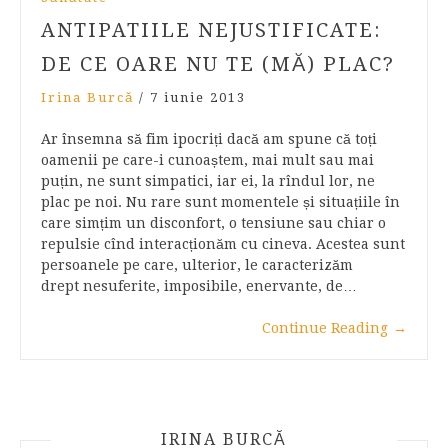
ANTIPATIILE NEJUSTIFICATE:
DE CE OARE NU TE (MĂ) PLAC?
Irina Burcă
/
7 iunie 2013
Ar însemna să fim ipocriți dacă am spune că toți
oamenii pe care-i cunoaștem, mai mult sau mai
puțin, ne sunt simpatici, iar ei, la rîndul lor, ne
plac pe noi. Nu rare sunt momentele și situațiile în
care simțim un disconfort, o tensiune sau chiar o
repulsie cînd interacționăm cu cineva. Acestea sunt
persoanele pe care, ulterior, le caracterizăm
drept nesuferite, imposibile, enervante, de…
Continue Reading
→
IRINA BURCĂ