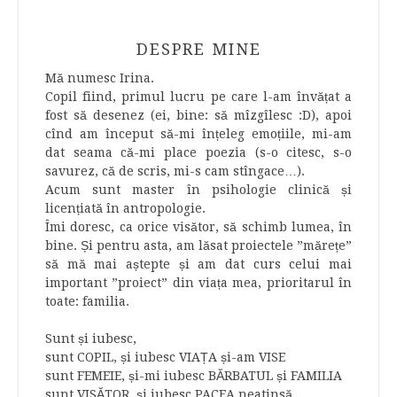
DESPRE MINE
Mă numesc Irina.
Copil fiind, primul lucru pe care l-am învățat a
fost să desenez (ei, bine: să mîzgîlesc :D), apoi
cînd am început să-mi înțeleg emoțiile, mi-am
dat seama că-mi place poezia (s-o citesc, s-o
savurez, că de scris, mi-s cam stîngace…).
Acum sunt master în psihologie clinică și
licențiată în antropologie.
Îmi doresc, ca orice visător, să schimb lumea, în
bine. Și pentru asta, am lăsat proiectele ”mărețe”
să mă mai aștepte și am dat curs celui mai
important ”proiect” din viața mea, prioritarul în
toate: familia.
Sunt și iubesc,
sunt COPIL, și iubesc VIAȚA și-am VISE
sunt FEMEIE, și-mi iubesc BĂRBATUL și FAMILIA
sunt VISĂTOR, și iubesc PACEA neatinsă