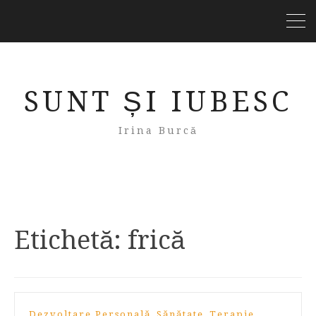
SUNT ȘI IUBESC
Irina Burcă
Etichetă:
frică
,
,
Dezvoltare Personală
Sănătate
Terapie