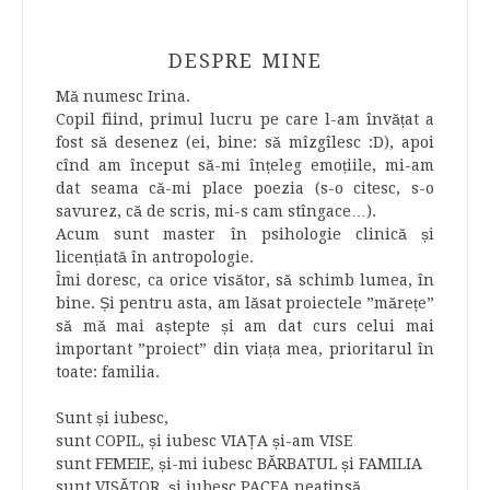
DESPRE MINE
Mă numesc Irina.
Copil fiind, primul lucru pe care l-am învățat a
fost să desenez (ei, bine: să mîzgîlesc :D), apoi
cînd am început să-mi înțeleg emoțiile, mi-am
dat seama că-mi place poezia (s-o citesc, s-o
savurez, că de scris, mi-s cam stîngace…).
Acum sunt master în psihologie clinică și
licențiată în antropologie.
Îmi doresc, ca orice visător, să schimb lumea, în
bine. Și pentru asta, am lăsat proiectele ”mărețe”
să mă mai aștepte și am dat curs celui mai
important ”proiect” din viața mea, prioritarul în
toate: familia.
Sunt și iubesc,
sunt COPIL, și iubesc VIAȚA și-am VISE
sunt FEMEIE, și-mi iubesc BĂRBATUL și FAMILIA
sunt VISĂTOR, și iubesc PACEA neatinsă